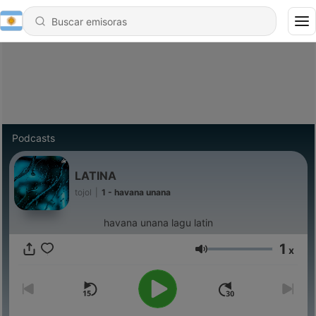
Podcasts
LATINA
tojol
|
1 - havana unana
havana unana lagu latin
1
x
Volumen