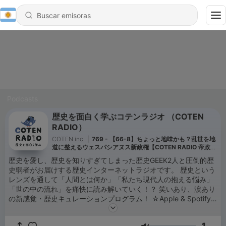
Podcasts
歴史を面白く学ぶコテンラジオ （COTEN
RADIO）
COTEN inc.
|
769 - 【66-8】ちょっと地味かも？乱世を地
道に整えるウェスパシアヌス新政権【COTEN RADIO 帝政ロ
ーマ編8】
歴史を愛し、歴史を知りすぎてしまった歴史GEEK2人と圧倒的歴
史弱者がお届けする歴史インターネットラジオです。 歴史という
レンズを通して「人間とは何か」「私たち現代人の抱える悩み」
「世の中の流れ」を痛快に読み解いていく！？ 笑いあり、涙あり
の新感覚・歴史キュレーションプログラム！ ☆Apple & Spotify
Podcast 部門別ランキング１位獲得！ ☆ジャパンポッドキャスト
アワード2019 大賞&Spotify賞 ダブル受賞！ ※正式名称は「古典