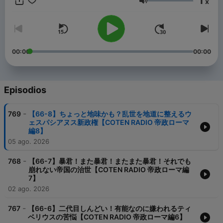
1
x
ラジオ」ではなく「コテンラジオ」です ーーー COTEN RADIO is
Volumen
an entertainment radio talk program for history , published by
the crazy history geeks group "COTEN" in Japan. ☆Apple &
Spotify Podcast in Japan category ranking No.1 ! ☆Japan
Podcast Awards 2019 Grand prize and Spotify prize !
00:00
00:00
Episodios
-
769
【66-8】ちょっと地味かも？乱世を地道に整えるウ
ェスパシアヌス新政権【COTEN RADIO 帝政ローマ
編8】
05 ago. 2026
-
768
【66-7】暴君！また暴君！またまた暴君！それでも
崩れない帝国の治世【COTEN RADIO 帝政ローマ編
7】
02 ago. 2026
-
767
【66-6】二代目しんどい！有能なのに嫌われるティ
ベリウスの苦悩【COTEN RADIO 帝政ローマ編6】