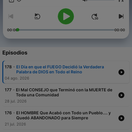
x
leyendas que te rodean, suscríbete, activa la campana de
Volumen
notificaciones y únete a nuestra comunidad.
Conviértete en un supporter de este podcast:
https://www.spreaker.com/podcast/mitos-y-leyendas-
-6050303/support
.
00:00
00:00
Episodios
-
178
El Día en que el FUEGO Decidió la Verdadera
Palabra de DIOS en Todo el Reino
04 ago. 2026
-
177
El Mal CONSEJO que Terminó con la MUERTE de
Toda una Comunidad
28 jul. 2026
-
176
El HOMBRE Que Acabó con Todo un Pueblo.... y
Quedó ABANDONADO para Siempre
21 jul. 2026