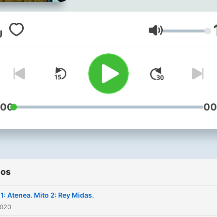
interesantes, no te quedes
escuchar alguno.
Volumen
:00
00
ios
 1: Atenea. Mito 2: Rey Midas.
2020