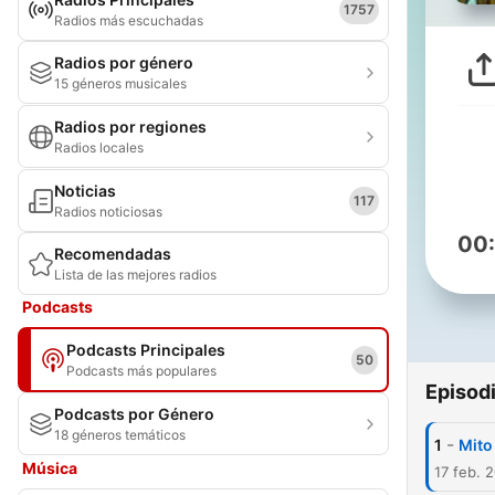
1757
Radios más escuchadas
Radios por género
15 géneros musicales
Radios por regiones
Radios locales
Noticias
117
Radios noticiosas
00
Recomendadas
Lista de las mejores radios
Podcasts
Podcasts Principales
50
Podcasts más populares
Episod
Podcasts por Género
18 géneros temáticos
-
1
Mito
Música
17 feb. 