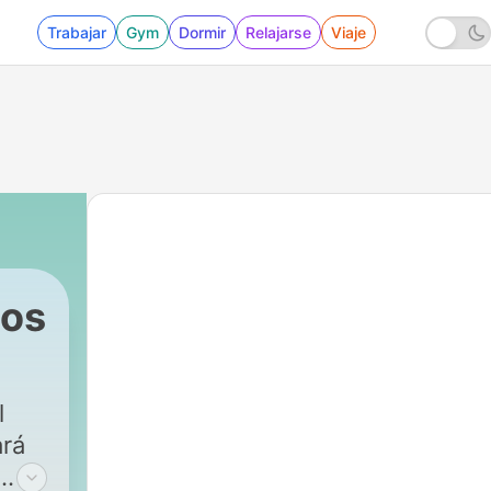
Trabajar
Gym
Dormir
Relajarse
Viaje
tos
l
ará