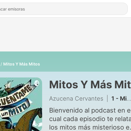
Mitos Y Más Mitos
Mitos Y Más Mi
Azucena Cervantes
|
1 - Mito 1: Atenea. Mito 2: Rey Midas.
Bienvenido al podcast en e
cual cada episodio te relat
los mitos más misterioso e