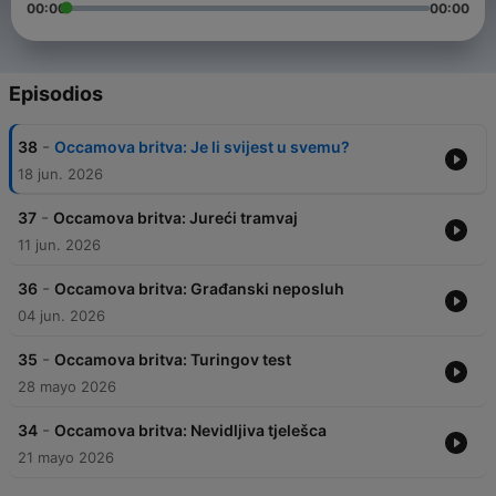
00:00
00:00
Episodios
-
38
Occamova britva: Je li svijest u svemu?
18 jun. 2026
-
37
Occamova britva: Jureći tramvaj
11 jun. 2026
-
36
Occamova britva: Građanski neposluh
04 jun. 2026
-
35
Occamova britva: Turingov test
28 mayo 2026
-
34
Occamova britva: Nevidljiva tjelešca
21 mayo 2026