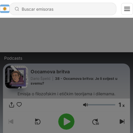
Podcasts
Occamova britva
Dario Špelić
|
38 - Occamova britva: Je li svijest u
svemu?
Emisija o filozofskim i etičkim teorijama i dilemama.
1
x
Volumen