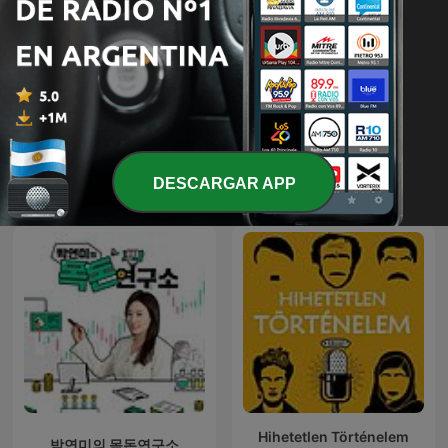
Doctorando, que no es
DianaUribe.fm
poco
Más podcasts internacionales de
DESCARGAR APP
Educación
Hihetetlen Történelem
박연미의 목돈연구소