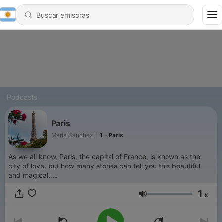
Podcasts
Paris
Maria Sanchez
|
1 - Paris
As we all know, Paris, the capital of France, is known as the
city of love, but how many stories can tell you this beautiful
and magical.....
1
x
Volumen