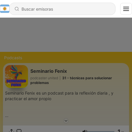
Podcasts
Seminario Fenix
podcaster united
|
31 - técnicas para solucionar
problemas
Seminario Fenix es un podcast para la reflexión diaria , y
practicar el amor propio
1