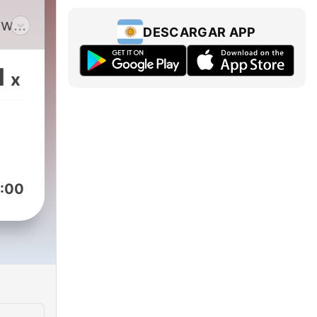
ywaj
DESCARGAR APP
aź
anie
1
x
ka
:00