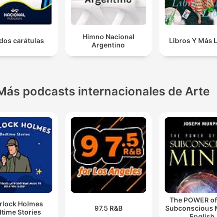
Himno Nacional
dos carátulas
Libros Y Más 
Argentino
Más podcasts internacionales de Arte
The POWER of
rlock Holmes
97.5 R&B
Subconscious M
time Stories
English