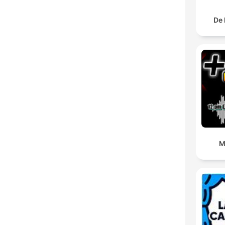
De 
M