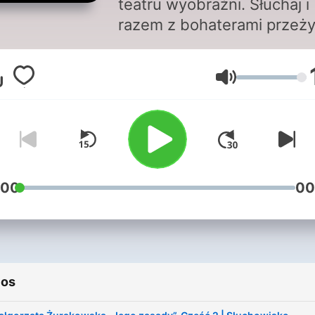
teatru wyobraźni. Słuchaj i
razem z bohaterami przeż
ich radości i smutki, wyobr
sobie ich wygląd, umeblow
Volumen
pokoi, krajobrazy. Widowis
dźwiękowe przygotowują
Agata Koss-Dybała oraz
Małgorzata Żurakowska.
:00
00
ios