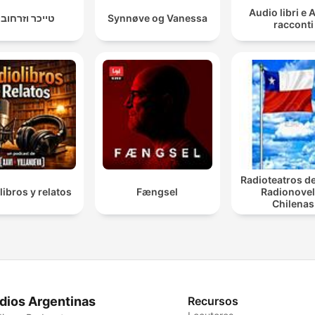
Audio libri e 
טייכר וזרחובי
Synnøve og Vanessa
racconti
Radioteatros de
libros y relatos
Fængsel
Radionove
Chilenas
dios Argentinas
Recursos