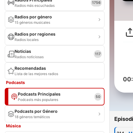
1756
Radios más escuchadas
Radios por género
15 géneros musicales
Radios por regiones
Radios locales
Noticias
117
Radios noticiosas
Recomendadas
Lista de las mejores radios
00
Podcasts
Podcasts Principales
50
Podcasts más populares
Podcasts por Género
18 géneros temáticos
Episod
Música