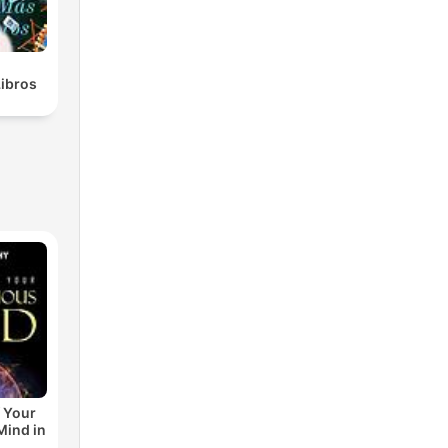
Libros
 Your
ind in