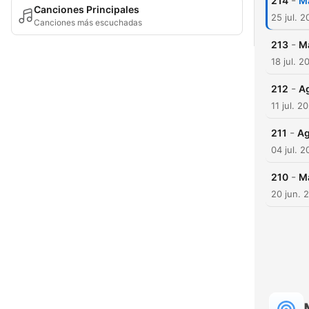
-
214
Ma
Canciones Principales
25 jul. 
Canciones más escuchadas
-
213
Ma
18 jul. 2
-
212
Ag
11 jul. 2
-
211
Ag
04 jul. 
-
210
Ma
20 jun. 