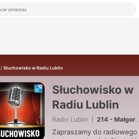
Słuchowisko w Radiu Lublin
Słuchowisko w
Radiu Lublin
Radio Lublin
|
214 - Małgorzata Żurakowska „Jego zasady”. Część 2 | Słuchowisko
Zapraszamy do radiowego