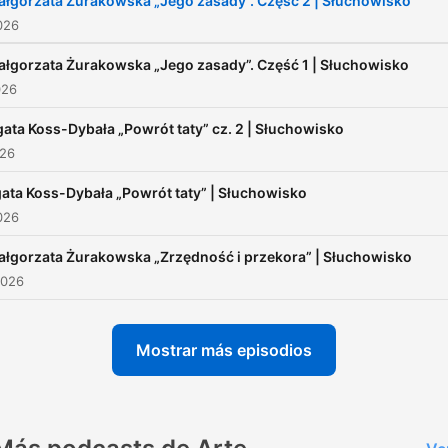
łgorzata Żurakowska „Jego zasady”. Część 2 | Słuchowisko
2026
łgorzata Żurakowska „Jego zasady”. Część 1 | Słuchowisko
026
ata Koss-Dybała „Powrót taty” cz. 2 | Słuchowisko
026
ata Koss-Dybała „Powrót taty” | Słuchowisko
2026
łgorzata Żurakowska „Zrzędność i przekora” | Słuchowisko
2026
Mostrar más episodios