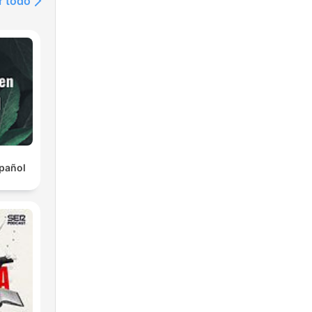
r todo
pañol