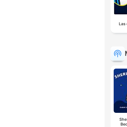
Las 
She
Bed