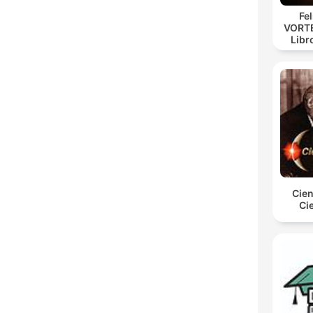
Fe
VORTE
Libr
Cien
Ci