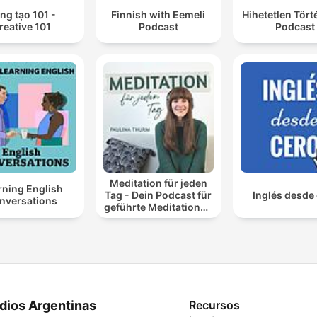
ng tạo 101 -
Finnish with Eemeli
Hihetetlen Tör
reative 101
Podcast
Podcast
Meditation für jeden
rning English
Tag - Dein Podcast für
Inglés desde
nversations
geführte Meditationen
und Entspannung
dios Argentinas
Recursos