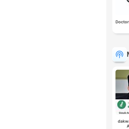
Doctor
dakwa
A