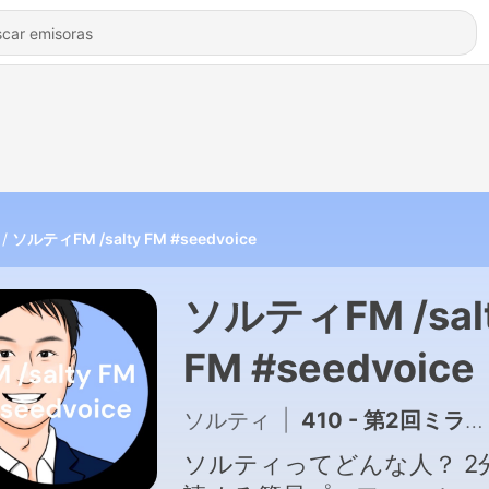
ソルティFM /salty FM #seedvoice
ソルティFM /sal
FM #seedvoice
ソルティ
|
410 - 第2回ミライ教育会議 ファンファクトを組み込む重要性
ソルティってどんな人？ 2