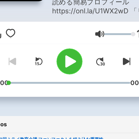
読める簡易プロフィール
https://onl.la/U1WX2wD 「リス
ナーさんの幸せの感受性を
ること」を配信🌱 ■ソルティと
Volumen
は 魅せ方を変えるプロデュー
サー/個人、商品、企業、地
プロジェクトetc プロデューサ
ー/会社経営/ジェラートマ
3000個完食/日本一高いジ
ートプロデュース/🇮🇹王
:00
00
団//2歳mix双子パパ/ NLP、コー
チング、古来からの教え、
道騎士道などやマインド的
とから【幸せの感受性をあ
ios
る】が、テーマのチャンネ
す☺️ 音声配信コミュニティ