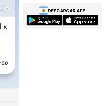
DESCARGAR APP
上げ
1
x
域、
ニア
ェラ
室騎士
:00
古神
なこ
げ
ルで