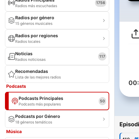
1756
Radios más escuchadas
Radios por género
15 géneros musicales
Radios por regiones
Radios locales
Noticias
117
Radios noticiosas
Recomendadas
Lista de las mejores radios
00
Podcasts
Podcasts Principales
50
Podcasts más populares
Podcasts por Género
18 géneros temáticos
Episod
Música