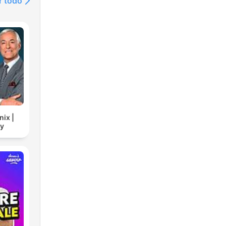
r todo
nix |
cy