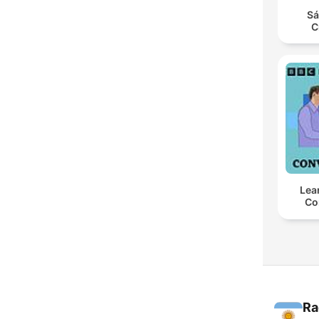
Sá
C
Lea
Co
Ra