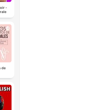
oir -
rale
 de