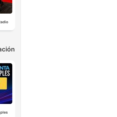
Radio
ación
ples