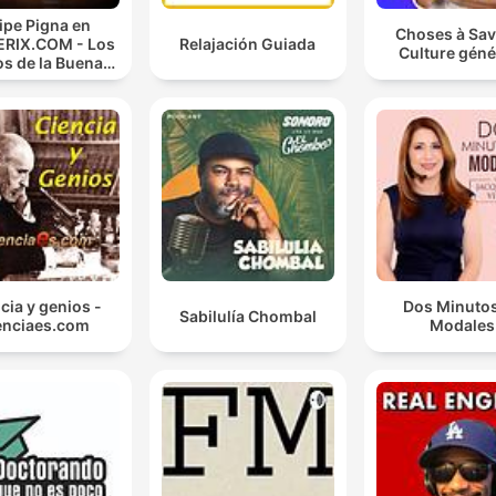
lipe Pigna en
Choses à Sav
RIX.COM - Los
Relajación Guiada
Culture géné
os de la Buena
Memoria
cia y genios -
Dos Minutos
Sabilulía Chombal
enciaes.com
Modales