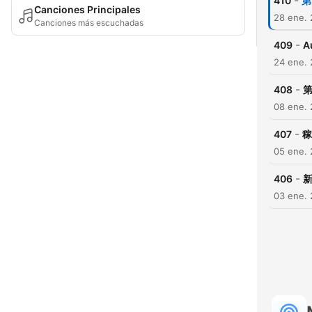
-
410
第
Canciones Principales
28 ene.
Canciones más escuchadas
-
409
A
24 ene.
-
408
08 ene.
-
407
稼
05 ene.
-
406
03 ene.