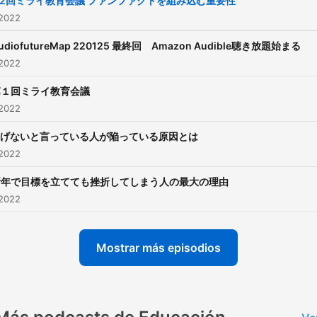
2回ミライ教育会議 ファンファクトを組み込む重要性
Seeds 主催。 #seedvoice 【こ
 2022
ちらからも学べます】 ▷LINE@
udiofutureMap 220125 最終回 Amazon Audible聴き放題始まる
https://lin.ee/T7RwJtM ▷メル
 2022
マガ
第１回ミライ教育会議
https://48auto.biz/yururi2
 2022
pid=7 ▷twitter
https://twitter.com/saltygel
げないと言っている人が陥っている原因とは
 2022
▷これがわかれば欲しいも
手に入る！【漫画】ペンの
新年で目標を立てても挫折してしまう人の最大の理由
https://48auto.biz/yururi2
 2022
pid=7 ▷アメブロ
https://ameblo.jp/diamond
Mostrar más episodios