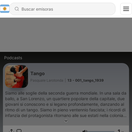
Podcasts
Tango
Pasquale Larotonda
|
13 - 001_tango_1939
Siamo alle soglie della seconda guerra mondiale. In una sala da
ballo, a San Lorenzo, un quartiere popolare della capitale, due
giovani si conoscono e si legano profondamente, danzando al
ritmo di un tango. Siamo in pieno ventennio fascista; i ricordi di
infanzia del protagonista ritornano alle sue estati nella colonia
romagnola per i figli degli italiani all'estero, trascorse sulle rive
di Cattolica, e all'interno di imponenti costruzioni futuriste, dove
1