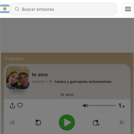
Podcasts
te amo
Valentin
|
1 - tutuca y garrapata ochomesinas
te amo
1
x
Volumen