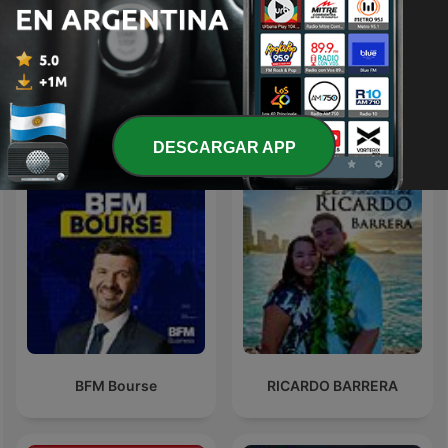
Unos minutos de
Entre Creadores |
estrategia con Becky
Podcast
Mitre
Más podcasts internacionales de Finanzas
DESCARGAR APP
BFM Bourse
RICARDO BARRERA