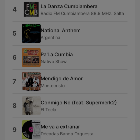
La Danza Cumbiambera
4
Radio FM Cumbiambera 88.9 MHz. Salta
National Anthem
5
Argentina
Pa'La Cumbia
6
Nativo Show
Mendigo de Amor
7
Montecristo
Conmigo No (feat. Supermerk2)
8
El Tecla
Me va a extrañar
9
Décadas Banda Orquesta