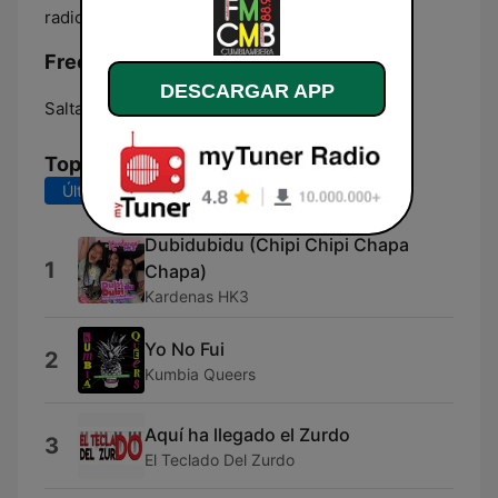
radio argentina.
Frecuencias Radio FM Cumbiambera:
DESCARGAR APP
Salta:
88.9 FM
Top Canciones
Últimos 7 días
Últimos 30 días
Dubidubidu (Chipi Chipi Chapa
1
Chapa)
Kardenas HK3
Yo No Fui
2
Kumbia Queers
Aquí ha llegado el Zurdo
3
El Teclado Del Zurdo