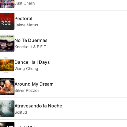
Just Charly
Pectoral
Jaime Matus
No Te Duermas
Knockout & F.F.T
Dance Hall Days
Wang Chung
Around My Dream
Silver Pozzoli
Atravesando la Noche
Solitud