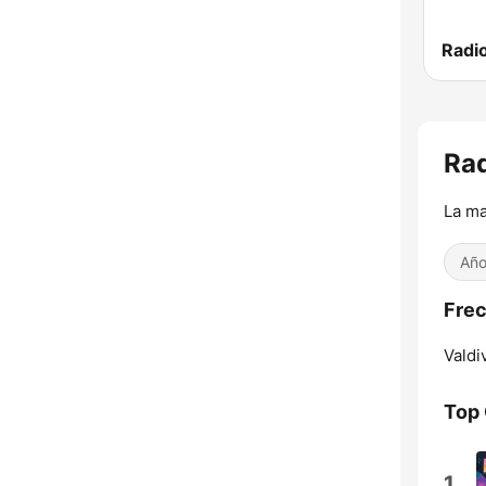
Radi
Rad
La ma
Año
Frec
Valdiv
Top
1