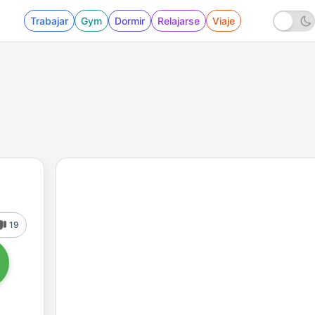
Trabajar
Gym
Dormir
Relajarse
Viaje
19