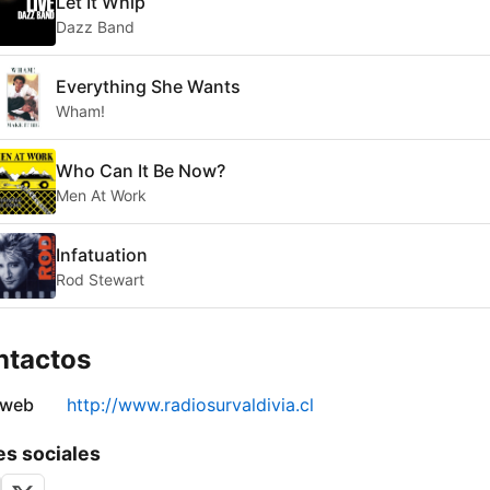
Let It Whip
Dazz Band
Everything She Wants
Wham!
Who Can It Be Now?
Men At Work
Infatuation
Rod Stewart
ntactos
 web
http://www.radiosurvaldivia.cl
s sociales