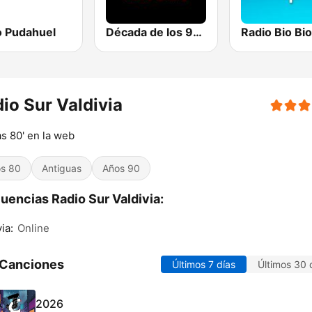
o Pudahuel
Década de los 90s
io Sur Valdivia
s 80' en la web
s 80
Antiguas
Años 90
uencias Radio Sur Valdivia:
ia:
Online
 Canciones
Últimos 7 días
Últimos 30 
2026