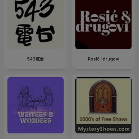
543電台
Rosić i drugovi