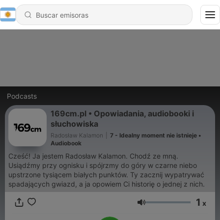
Podcasts
169cm.pl • Opowiadania, audiobooki i
słuchowiska
Radosław Kalamon
|
7 - Idealny moment nie istnieje •
Audiobook
Cześć! Ja jestem Radosław Kalamon. Chodź ze mną.
Usiądźmy przy ognisku i spójrzmy do góry w czarne niebo
upstrzone tysiącem białych punktów. Ty zacznij wypatrywać
spadających gwiazd, a ja opowiem Ci historię o jednej z nich.
1
x
Volumen