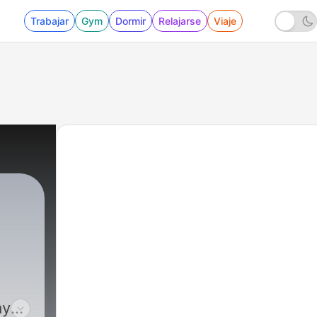
Trabajar
Gym
Dormir
Relajarse
Viaje
ayos