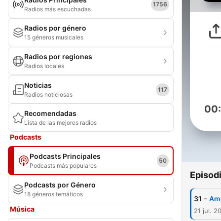
1756
Radios más escuchadas
Radios por género
15 géneros musicales
Radios por regiones
Radios locales
Noticias
117
Radios noticiosas
00
Recomendadas
Lista de las mejores radios
Podcasts
Podcasts Principales
50
Podcasts más populares
Episod
Podcasts por Género
18 géneros temáticos
-
31
Amo
Música
21 jul. 2