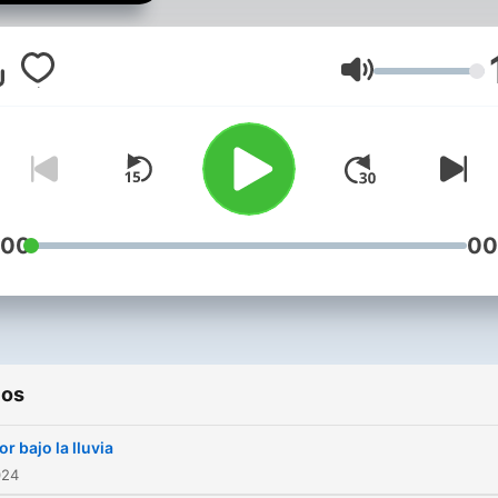
, trueno , tormentas , playa 
relámpagos ,
Volumen
:00
00
ios
r bajo la lluvia
024