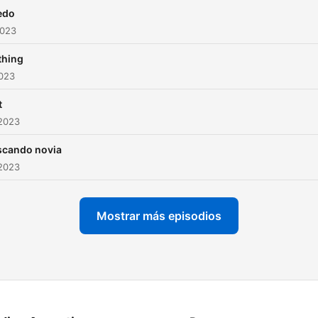
edo
2023
thing
2023
t
 2023
scando novia
 2023
Mostrar más episodios