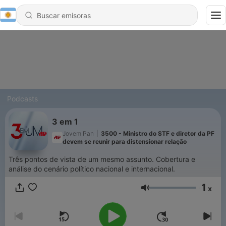
Podcasts
3 em 1
Jovem Pan
|
3500 - Ministro do STF e diretor da PF
devem se reunir para distensionar relação
Três pontos de vista de um mesmo assunto. Cobertura e
análise do cenário político nacional e internacional.
1
x
Volumen