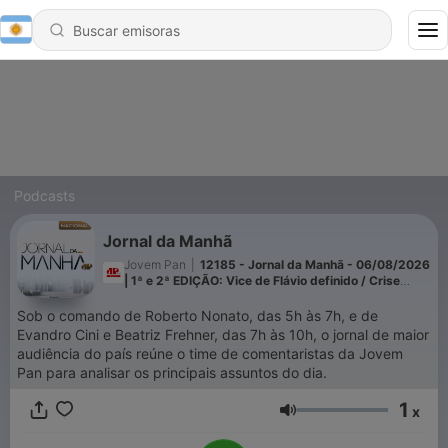
Podcasts
Jornal da Manhã
Jovem Pan
|
12185 - Jornal da Manhã - 06/08/2026
| 1ª e 2ª EDIÇÃO: Vice de Flávio definido / Crise
entre Argentina e Brasil / Eleições 2026 / Queda da
taxa Selic
Sob o comando de Roberto Nonato, das 5h às 7h, e de
Evandro Cini e Beatriz Frehner, das 7h às 10h, o jornal de maior
audiência do país reúne o time de comentaristas da Jovem
Pan para analisar os principais assuntos do dia.
1
x
Volumen