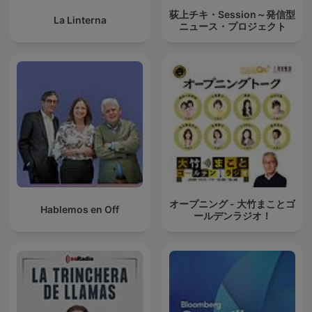
荻上チキ・Session～発信型
La Linterna
ニュース・プロジェクト
オープニング - 大竹まことゴ
Hablemos en Off
ールデンラジオ！