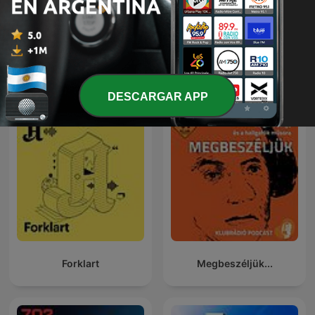
24 Oras Podcast
Genstart
DESCARGAR APP
Forklart
Megbeszéljük...