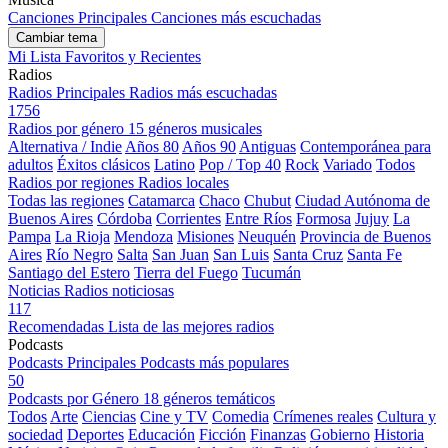
Canciones Principales
Canciones más escuchadas
Cambiar tema
Mi Lista
Favoritos y Recientes
Radios
Radios Principales
Radios más escuchadas
1756
Radios por género
15 géneros musicales
Alternativa / Indie
Años 80
Años 90
Antiguas
Contemporánea para
adultos
Éxitos clásicos
Latino
Pop / Top 40
Rock
Variado
Todos
Radios por regiones
Radios locales
Todas las regiones
Catamarca
Chaco
Chubut
Ciudad Autónoma de
Buenos Aires
Córdoba
Corrientes
Entre Ríos
Formosa
Jujuy
La
Pampa
La Rioja
Mendoza
Misiones
Neuquén
Provincia de Buenos
Aires
Río Negro
Salta
San Juan
San Luis
Santa Cruz
Santa Fe
Santiago del Estero
Tierra del Fuego
Tucumán
Noticias
Radios noticiosas
117
Recomendadas
Lista de las mejores radios
Podcasts
Podcasts Principales
Podcasts más populares
50
Podcasts por Género
18 géneros temáticos
Todos
Arte
Ciencias
Cine y TV
Comedia
Crímenes reales
Cultura y
sociedad
Deportes
Educación
Ficción
Finanzas
Gobierno
Historia