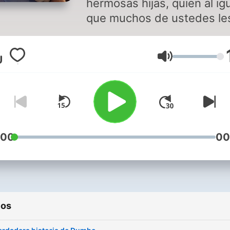
hermosas hijas, quien al ig
que muchos de ustedes le
cuento cuentos a mis niñas
mi caso, me gusta converti
Volumen
cuentos tradicionales en
absurdos y divertidos. Esp
disfrutes cada cuento de é
primer temporada de 5
cuentos. Mi fuente de
inspiración es Robin Willia
:00
00
la Señora Doubtfire. :) Gracias
por escucharme...
ios