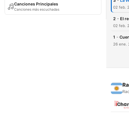
-
3
La v
Canciones Principales
02 feb. 
Canciones más escuchadas
-
2
El r
02 feb. 
-
1
Cuen
26 ene.
Ra
Rad