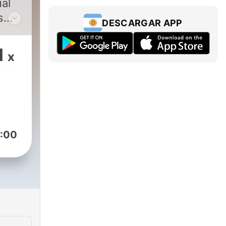
ual
s
DESCARGAR APP
. En
r los
1
x
ero
sta
ms y
:00