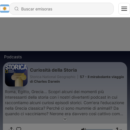
Podcasts
Curiosità della Storia
Storica National Geographic
|
57 - Il mirabolante viaggio
di Charles Darwin
Roma, Egitto, Grecia... Scopri alcuni dei momenti più
interessanti della storia con i nostri divertenti podcast in cui
raccontiamo alcuni curiosi episodi storici. Com'era l'educazione
nella Grecia classica? Perché ci sono mummie di animali? Da
quando ci vacciniamo? Nerone era davvero così cattivo come
lo dipingono? Chi furono i primi ad arrivare al Polo Sud? Chi
erano le Etere dell'Antica Grecia? Cosa significava essere uno
1