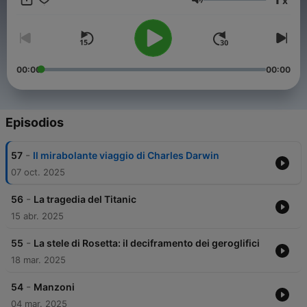
x
schiavo nel Medioevo? Queste e molte altre domande (e le loro
Volumen
risposte) nel nostro podcast storico.
00:00
00:00
Episodios
-
57
Il mirabolante viaggio di Charles Darwin
07 oct. 2025
-
56
La tragedia del Titanic
15 abr. 2025
-
55
La stele di Rosetta: il deciframento dei geroglifici
18 mar. 2025
-
54
Manzoni
04 mar. 2025