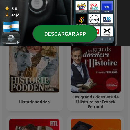
WW2 Stories & Real War
Cuentos
Stories
Más podcasts internacionales de Historia
DESCARGAR APP
Les grands dossiers de
Historiepodden
l'Histoire par Franck
Ferrand