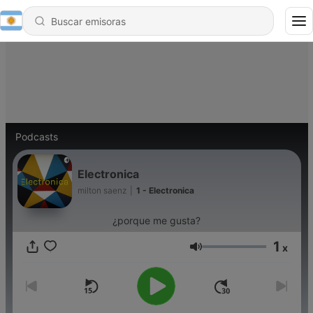
Podcasts
Electronica
milton saenz
|
1 - Electronica
¿porque me gusta?
1
x
Volumen