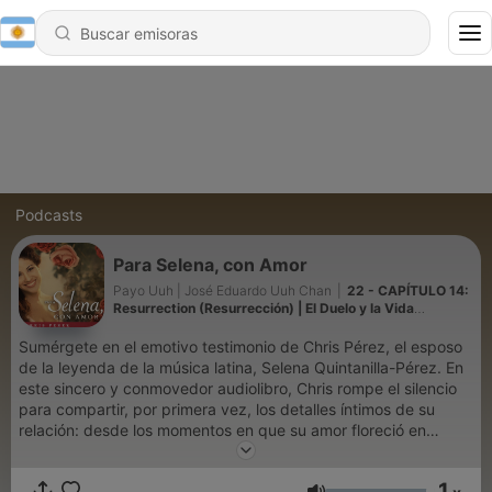
Podcasts
Para Selena, con Amor
Payo Uuh | José Eduardo Uuh Chan
|
22 - CAPÍTULO 14:
Resurrection (Resurrección) | El Duelo y la Vida
Después de Selena de Chris Pérez
Sumérgete en el emotivo testimonio de Chris Pérez, el esposo
de la leyenda de la música latina, Selena Quintanilla-Pérez. En
este sincero y conmovedor audiolibro, Chris rompe el silencio
para compartir, por primera vez, los detalles íntimos de su
relación: desde los momentos en que su amor floreció en
secreto en la banda "Selena y Los Dinos", hasta los desafíos
que enfrentaron para lograr que su familia aceptara su
1