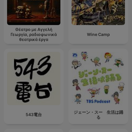
Θέατρο με Αγγελή
Γεωργία, ραδιοφωνικά
Wine Camp
θεατρικά έργα
ジェーン・スー 生活は踊
543電台
る