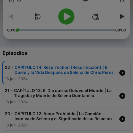
x
matrimonio. "Para Selena, Con Amor" no es solo una biografía;
Volumen
es la narración de un amor eterno, trágicamente interrumpido,
que ofrece una visión única de Selena: la mujer real.
00:00
00:00
Episodios
-
22
CAPÍTULO 14: Resurrection (Resurrección) | El
Duelo y la Vida Después de Selena de Chris Pérez
18 jun. 2024
-
21
CAPÍTULO 13: El Día que se Detuvo el Mundo | La
Tragedia y Muerte de Selena Quintanilla
18 jun. 2024
-
20
CAPÍTULO 12: Amor Prohibido | La Canción
Iconica de Selena y el Significado de su Relación
18 jun. 2024