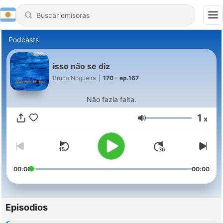
Podcasts
isso não se diz
Bruno Nogueira
|
170 - ep.167
Não fazia falta.
1
x
Volumen
00:00
00:00
Episodios