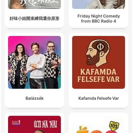
Friday Night Comedy
好味小姐開束縛我還你原形
from BBC Radio 4
Balázsék
Kafamda Felsefe Var