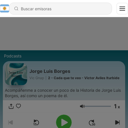
Podcasts
Jorge Luis Borges
Vic Gnap
|
2 - Cada que te veo - Victor Aviles Iturbide
Acompáñenme a conocer un poco de la Historia de Jorge Luis
Borges, así como un poema de él.
1
x
Volumen