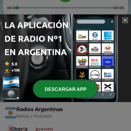
00:00
00:00
Episodios
-
2
Cada que te veo - Victor Aviles Iturbide
26 feb. 2021
-
1
Jorge Luis Borges
17 feb. 2021
DESCARGAR APP
Radios Argentinas
Radios y Podcasts