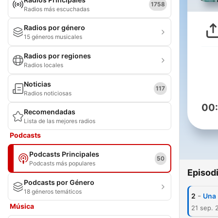
1758
Radios más escuchadas
Radios por género
15 géneros musicales
Radios por regiones
Radios locales
Noticias
117
Radios noticiosas
00
Recomendadas
Lista de las mejores radios
Podcasts
Podcasts Principales
50
Podcasts más populares
Episod
Podcasts por Género
18 géneros temáticos
-
2
Una 
Música
21 sep. 