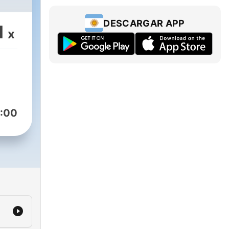
DESCARGAR APP
1
x
:00