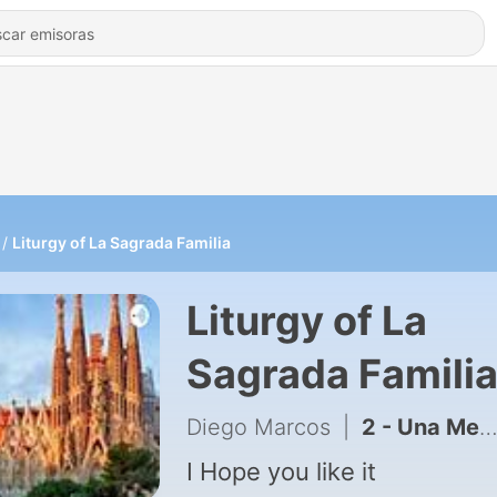
Liturgy of La Sagrada Familia
Liturgy of La
Sagrada Famili
Diego Marcos
|
2 - Una Mejor vida atravesando la frontera
I Hope you like it