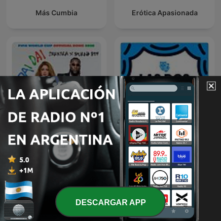
Más Cumbia
Erótica Apasionada
Dai Dai
Las dos carátulas
DESCARGAR APP