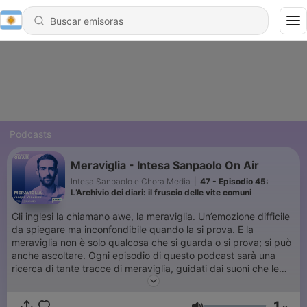
Podcasts
Meraviglia - Intesa Sanpaolo On Air
Intesa Sanpaolo e Chora Media
|
47 - Episodio 45:
L’Archivio dei diari: il fruscio delle vite comuni
Gli inglesi la chiamano awe, la meraviglia. Un’emozione difficile
da spiegare ma inconfondibile quando la si prova. E la
meraviglia non è solo qualcosa che si guarda o si prova; si può
anche ascoltare. Ogni episodio di questo podcast sarà una
ricerca di tante tracce di meraviglia, guidati dai suoni che le
rendono uniche: tra i vicoli di un borgo e le stanze nascoste di
un castello, nelle piazze delle nostre province e negli affreschi
1