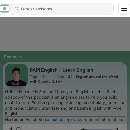
Podcasts
PAPI English - Learn English
English Teacher Sam
|
32 - English around the World
with Camille (USA)
Hello! My name is Sam and I am your English teacher. Each
episode of this podcast is an English class to help you build
confidence in English speaking, listening, vocabulary, grammar
and pronunciation. Start listening and Learn English with PAPI
English!
Hosted on Acast. See
acast.com/privacy
for more information.
1