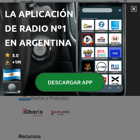
00:00
00:00
Episodios
-
1
Radio 100 Nytårskur
08 feb. 2019
DESCARGAR APP
Radios Argentinas
Radios y Podcasts
Recursos