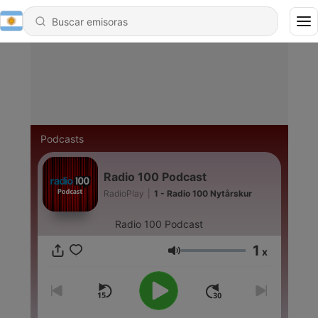
Podcasts
Radio 100 Podcast
RadioPlay
|
1 - Radio 100 Nytårskur
Radio 100 Podcast
1
x
Volumen