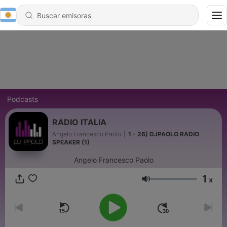
Podcasts
RADIO ITALIA
Angelo Francesco Paolo
|
1 - 26) DJPAOLO RADIO
SPEAKER (1)
Angelo Francesco Paolo
1
x
Volumen