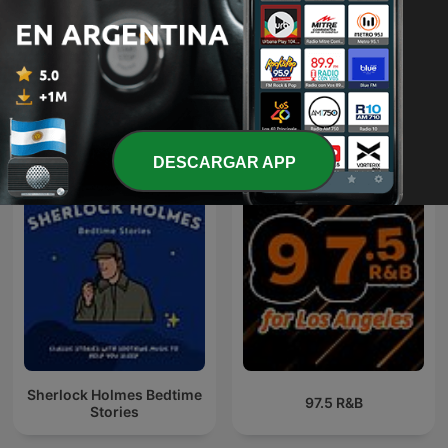
Himno Nacional Argentino
Libros Y Más Libros
Más podcasts internacionales de Arte
DESCARGAR APP
Sherlock Holmes Bedtime
97.5 R&B
Stories