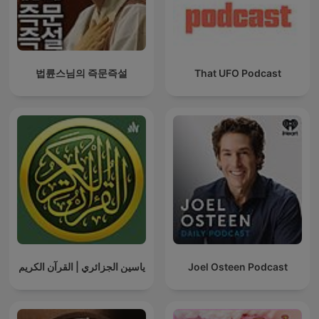
법륜스님의 즉문즉설
That UFO Podcast
ياسين الجزائري | القرآن الكريم
Joel Osteen Podcast