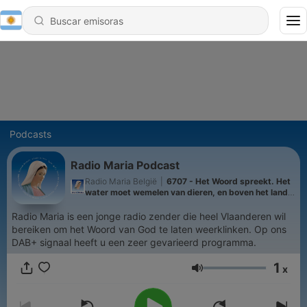
Podcasts
Radio Maria Podcast
Radio Maria België
|
6707 - Het Woord spreekt. Het
water moet wemelen van dieren, en boven het land
moeten de vogels vliegen langs het hemelgewelf. –
Gen 1, 20-23
Radio Maria is een jonge radio zender die heel Vlaanderen wil
bereiken om het Woord van God te laten weerklinken. Op ons
DAB+ signaal heeft u een zeer gevarieerd programma.
1
x
Volumen