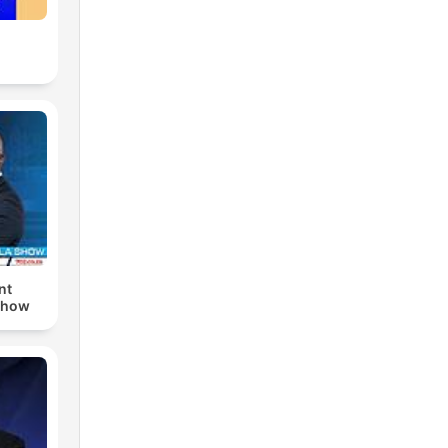
nt
Show