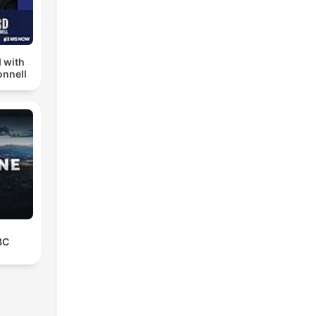
 with
nnell
BC