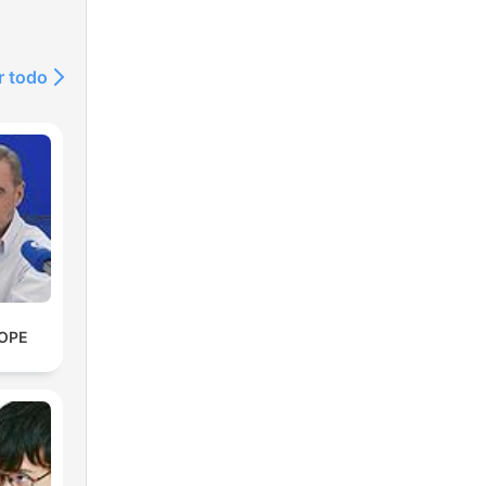
r todo
COPE