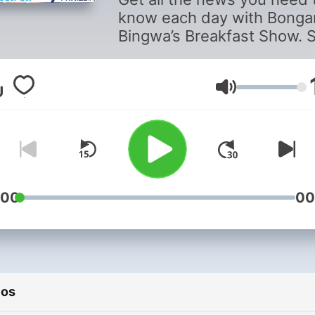
know each day with Bonga
Bingwa’s Breakfast Show. 
updated on developing sto
and hear from the newsma
making headlines as well a
Volumen
ordinary listeners affected
the stories.
:00
00
ios