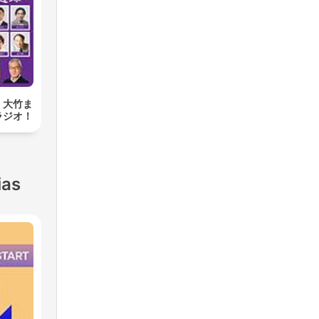
 大竹ま
ラジオ！
ias