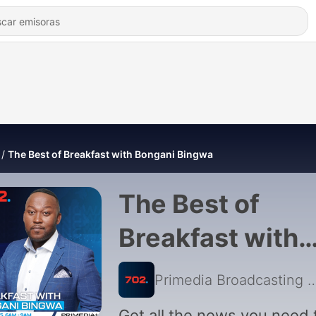
The Best of Breakfast with Bongani Bingwa
The Best of
Breakfast with
Bongani Bingw
Primedia Broadcasting
|
Get all the news you need 