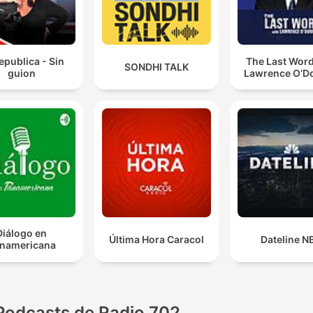
epublica - Sin
The Last Word
SONDHI TALK
guion
Lawrence O’Do
Diálogo en
Última Hora Caracol
Dateline N
namericana
Podcasts de Radio 702