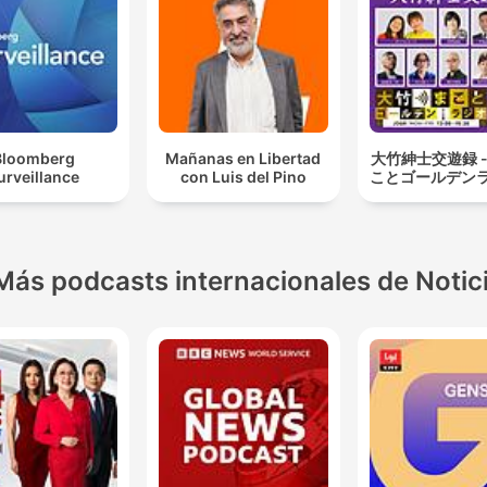
Bloomberg
Mañanas en Libertad
大竹紳士交遊録 -
urveillance
con Luis del Pino
ことゴールデン
Más podcasts internacionales de Notic