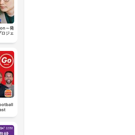
ion～発
プロジェ
ootball
ast