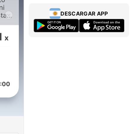
ni
DESCARGAR APP
Stay
ries
kers
1
x
s
 by
:00