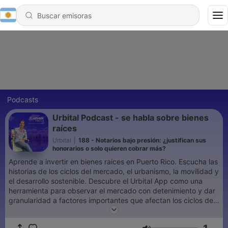
Podcasts
Urbital Podcast - se habla sobre bienes
raíces
Urbital
|
188 - Notarios bajo presión: ¿justifican sus
honorarios o solo quieren cobrar más?
Aprende a invertir en bienes raices en Puerto Rico. Escucha las
historias de los ciclos del mercado, el urbanismo, la movilidad y
el desarrollo sostenible. Descubre el Urbital App como una
herramienta para observar el mercado con detenimiento y dar
granularidad a factores importantes que afectan los ciclos del
mercado y las oportunidades disponibles en estos momentos.
Host: - Giancarlo González Ascar