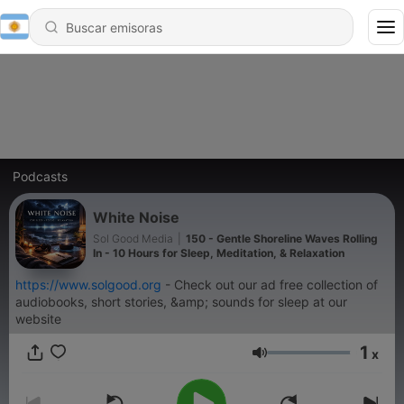
Podcasts
White Noise
Sol Good Media
|
150 - Gentle Shoreline Waves Rolling
In - 10 Hours for Sleep, Meditation, & Relaxation
https://www.solgood.org
- Check out our ad free collection of
audiobooks, short stories, &amp; sounds for sleep at our
website
1
x
Volumen