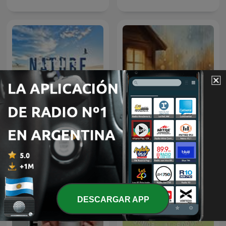
Lluvia Tranquila, Lluvia de
nature ambience (ASMR,
Fondo, Sonido de
남자 asmr, 남자친구 asmr)
Tormenta, Día Lluvioso,
Lluvia Para Soñar
DESCARGAR APP