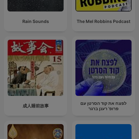
Rain Sounds
The Mel Robbins Podcast
לפצח את קוד הסרטן עם
成人睡前故事
פרופ' רענן ברגר