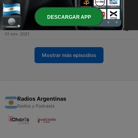
afectados a través de redes sociales?
04 abr. 2022
DESCARGAR APP
-
12
CAP 3 : Proceso Campus France para obtener la
visa de estudiante
01 nov. 2021
Mostrar más episodios
Radios Argentinas
Radios y Podcasts