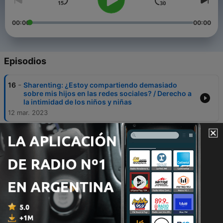
00:00
00:00
Episodios
-
16
Sharenting: ¿Estoy compartiendo demasiado
sobre mis hijos en las redes sociales? / Derecho a
la intimidad de los niños y niñas
12 mar. 2023
-
15
Embargo y secuestro de mascotas, y concepto de
familia multi especie en Colombia
10 mar. 2023
-
14
Violencia de género digital en Colombia
23 feb. 2023
-
13
Límites al derecho a la libertad de expresión en
internet: ¿Qué hacer si mi derecho a la honra y al
buen nombre están siendo vulnerados o