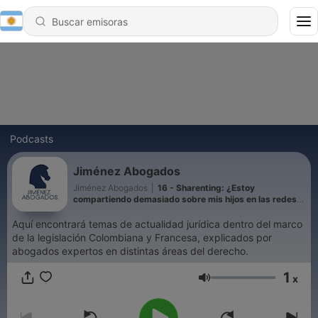
Podcasts
Jiménez Abogados
Jiménez Abogados
|
16 - Sharenting: ¿Estoy
compartiendo demasiado sobre mis hijos en las redes
sociales? / Derecho a la intimidad de los niños y niñas
Aquí encontrará temas de actualidad jurídica dentro del marco
de la legislación Colombiana y Francesa, explicados por
abogados expertos en distintas áreas del derecho.
1
x
Volumen