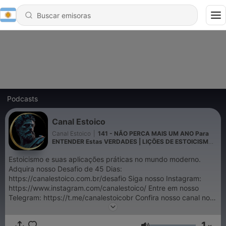
Podcasts
Canal Estoico
Canal Estoico
|
141 - NÃO PERCA MAIS UM ANO Para
ENTENDER Estas VERDADES | LIÇÕES DE ESTOICISMO
🏛
Estoicismo e suas aplicações práticas no mundo moderno.
Adquira nosso Desafio de 45 Dias:
⁠⁠⁠⁠⁠⁠https://canalestoico.com.br/desafio Siga nosso Instagram:
https://www.instagram.com/canalestoico/ Entre em nosso
Telegram: https://t.me/canalestoicobr Confira nosso canal no
YouTube: ⁠⁠⁠⁠⁠⁠@canalestoico⁠⁠⁠⁠⁠ Livros Indicados: ⁠⁠⁠⁠⁠⁠
⁠⁠https://linktr.ee/canalestoico⁠⁠⁠ Contato e Parcerias:
1