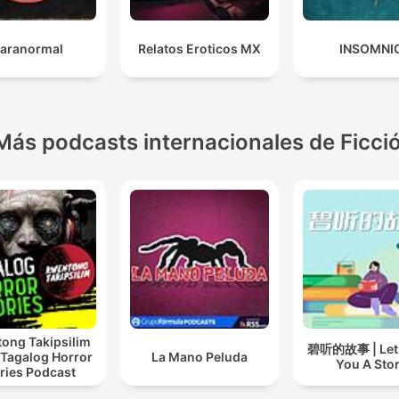
aranormal
Relatos Eroticos MX
INSOMNI
Más podcasts internacionales de Ficci
ong Takipsilim
碧听的故事 | Let B
 Tagalog Horror
La Mano Peluda
You A Sto
ries Podcast