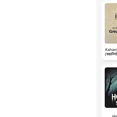
Kahani 
(कहानियों
Ho