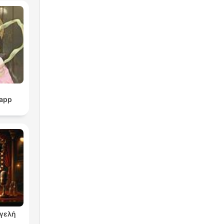
pp
γγελή