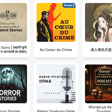
Suno | कहानी सुनो
Au Coeur du Crime
成人情色天堂a
 व उपन्यासों का संसार)
Θέατρο με Α
rror Stories
Radyo Tiyatrosu Dinle
Γεωργία,