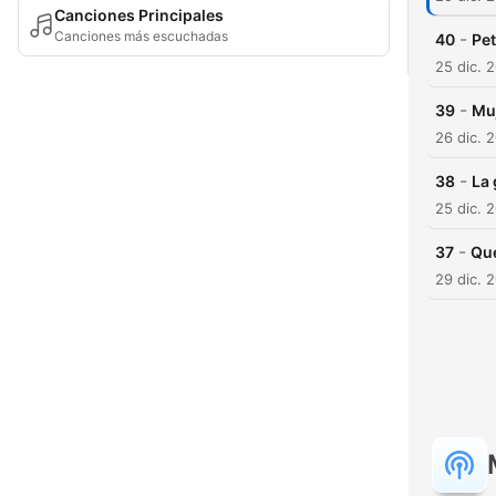
Canciones Principales
Canciones más escuchadas
-
40
Pet
25 dic. 
-
39
Muj
26 dic. 
-
38
La 
25 dic. 
-
37
Qué
29 dic. 