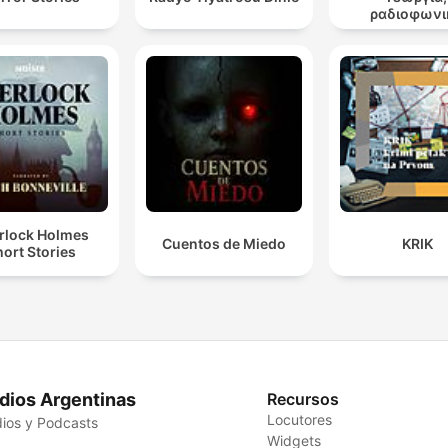
ραδιοφωνι
θεατρικά έ
rlock Holmes
Cuentos de Miedo
KRIK
ort Stories
dios Argentinas
Recursos
Locutores
ios y Podcasts
Widgets