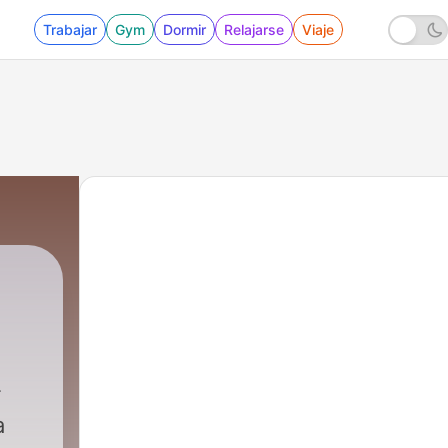
Trabajar
Gym
Dormir
Relajarse
Viaje
a