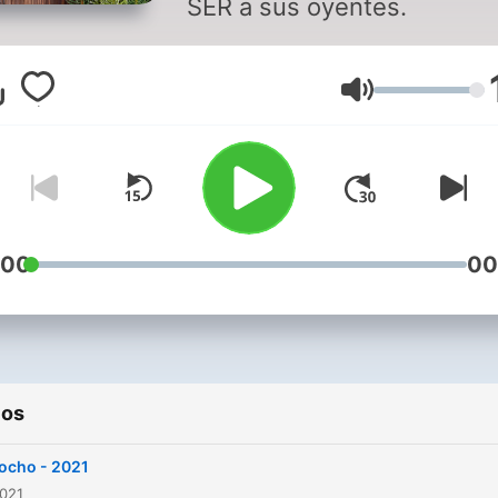
SER a sus oyentes.
Volumen
:00
00
ios
ocho - 2021
2021