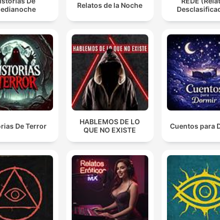
istorias De
REDE (Rela
Relatos de la Noche
edianoche
Desclasifica
HABLEMOS DE LO
orias De Terror
Cuentos para 
QUE NO EXISTE