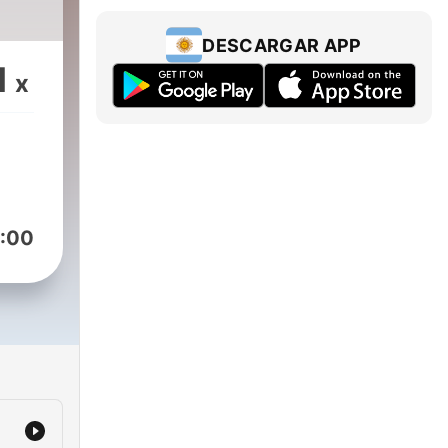
DESCARGAR APP
1
x
:00