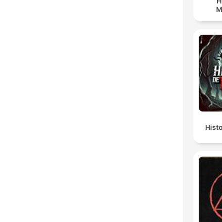
H
M
Hist