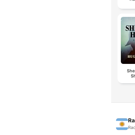
She
Sh
Ra
Rad