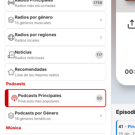
1756
Radios más escuchadas
Radios por género
15 géneros musicales
Radios por regiones
Radios locales
Noticias
117
Radios noticiosas
Recomendadas
00
Lista de las mejores radios
Podcasts
Podcasts Principales
50
Podcasts más populares
Episod
Podcasts por Género
18 géneros temáticos
-
41
Pin
Música
25 dic. 