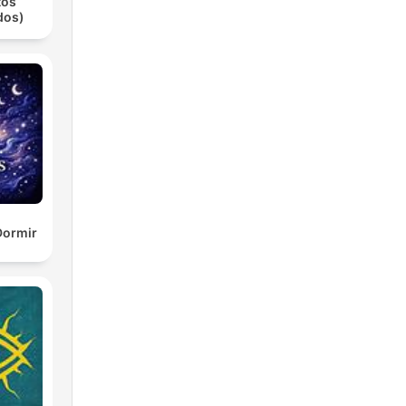
tos
dos)
Dormir