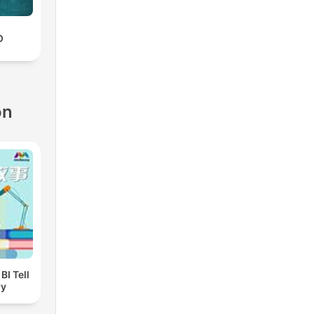
O
ón
I Tell
ry