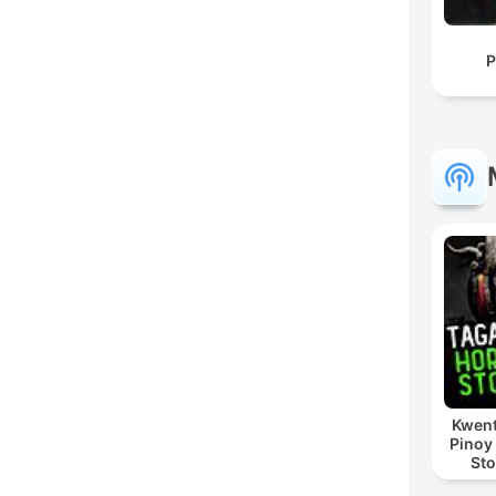
P
Kwent
Pinoy
Sto