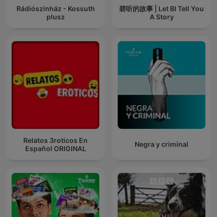
Rádiószínház - Kossuth
碧听的故事 | Let BI Tell You
plusz
A Story
Relatos 3roticos En
Negra y criminal
Español ORIGINAL