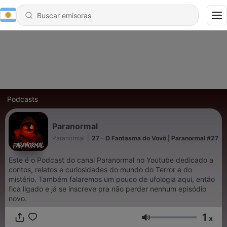
Podcasts
Paranormal
Paranormal
|
27 - O Fantasma do Vovô | Paranormal #27
Este é o Podcast do canal Paranormal no Youtube dedicado a
contos, relatos e curiosidades do mundo do Terror e do
mistério. Também falaremos um pouco de ufologia aqui, então
fica ligado e já se inscreve pra não perder nenhum episódio
novo.
1
x
Volumen