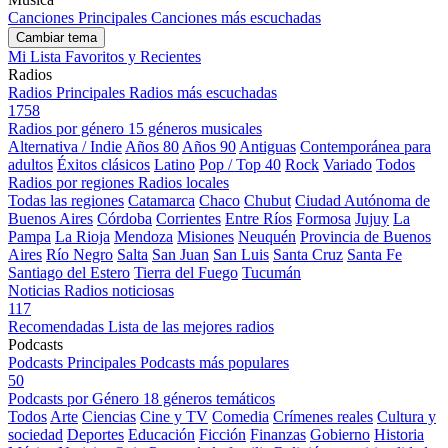
Canciones Principales
Canciones más escuchadas
Cambiar tema
Mi Lista
Favoritos y Recientes
Radios
Radios Principales
Radios más escuchadas
1758
Radios por género
15 géneros musicales
Alternativa / Indie
Años 80
Años 90
Antiguas
Contemporánea para
adultos
Éxitos clásicos
Latino
Pop / Top 40
Rock
Variado
Todos
Radios por regiones
Radios locales
Todas las regiones
Catamarca
Chaco
Chubut
Ciudad Autónoma de
Buenos Aires
Córdoba
Corrientes
Entre Ríos
Formosa
Jujuy
La
Pampa
La Rioja
Mendoza
Misiones
Neuquén
Provincia de Buenos
Aires
Río Negro
Salta
San Juan
San Luis
Santa Cruz
Santa Fe
Santiago del Estero
Tierra del Fuego
Tucumán
Noticias
Radios noticiosas
117
Recomendadas
Lista de las mejores radios
Podcasts
Podcasts Principales
Podcasts más populares
50
Podcasts por Género
18 géneros temáticos
Todos
Arte
Ciencias
Cine y TV
Comedia
Crímenes reales
Cultura y
sociedad
Deportes
Educación
Ficción
Finanzas
Gobierno
Historia