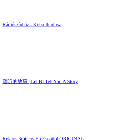
Rádiószínház - Kossuth plusz
碧听的故事 | Let BI Tell You A Story
Relatos 3roticos En Español ORIGINAL