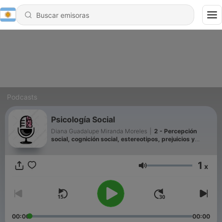
Podcasts
Psicología Social
Diana Guadalupe Miranda Moreles
|
2 - Percepción
social, cognición social, estereotipos, prejuicios y
discriminación
1
x
Volumen
00:00
00:00