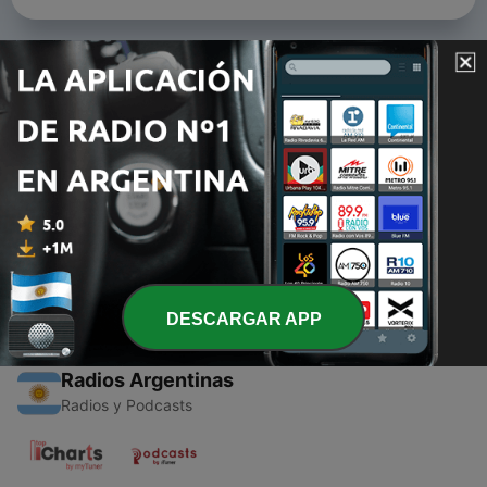
Episodios
-
2
Percepción social, cognición social, estereotipos,
prejuicios y discriminación
07 mayo 2021
-
1
Teorías de la educación en psicología
16 oct. 2020
DESCARGAR APP
Radios Argentinas
Radios y Podcasts