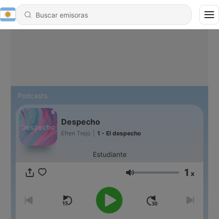
Podcasts
Despecho
Efren Trejo
|
1 - El despecho
Estudiante
1
x
Volumen